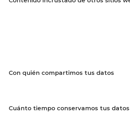
Contenido incrustado de otros sitios w
Los artículos de este sitio pueden incluir contenido incr
contenido incrustado de otras webs se comporta exact
visitado la otra web.
Estas web pueden recopilar datos sobre ti, utilizar cook
supervisar tu interacción con ese contenido incrustado,
incrustado si tienes una cuenta y estás conectado a es
Con quién compartimos tus datos
Si solicitas un restablecimiento de contraseña, tu direc
restablecimiento.
Cuánto tiempo conservamos tus datos
Si dejas un comentario, el comentario y sus metadato
reconocer y aprobar comentarios sucesivos automátic