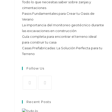
Todo lo que necesitas saber sobre zanjas y
cimentaciones
Pasos Fundamentales para Crear tu Oasis de
Verano
La importancia del monitoreo geotécnico durante
las excavaciones en construcción
la
Guía completa para encontrar el terreno ideal
para construir tu casa
Casas Prefabricadas: La Solución Perfecta para tu
Terreno
Follow Us
il
Se
Se
abre
abre
ntes
Recent Posts
en
en
una
una