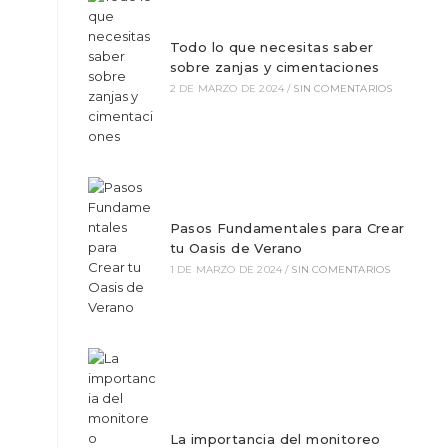
nueva
nueva
pestaña
pestaña
Todo lo que necesitas saber
sobre zanjas y cimentaciones
n
2 DE MARZO DE 2024
/
SIN COMENTARIOS
Pasos Fundamentales para Crear
tu Oasis de Verano
1 DE MARZO DE 2024
/
SIN COMENTARIOS
 Si
o
La importancia del monitoreo