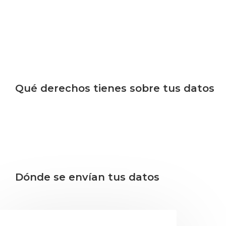
De los usuarios que se registran en nuestra web (si l
proporcionan en su perfil de usuario. Todos los usuario
cualquier momento (excepto que no pueden cambiar s
también pueden ver y editar esa información.
Qué derechos tienes sobre tus datos
Si tienes una cuenta o has dejado comentarios en esta w
datos personales que tenemos sobre ti, incluyendo c
solicitar que eliminemos cualquier dato personal que 
obligados a conservar con fines administrativos, legales
Dónde se envían tus datos
Los comentarios de los visitantes puede que los revise