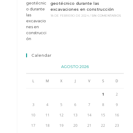
geotécnico durante las
excavaciones en construcción
18 DE FEBRERO DE 2024
/
SIN COMENTARIOS
Calendar
AGOSTO 2026
L
M
X
J
V
S
D
1
2
3
4
5
6
7
8
9
10
11
12
13
14
15
16
17
18
19
20
21
22
23
ón.