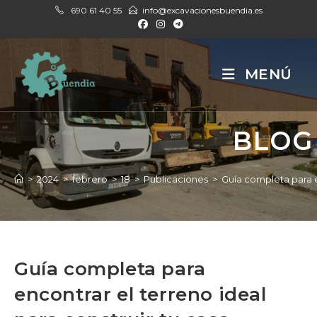
Ir
690 61 40 55
info@excavacionesbuendia.es
al
contenido
MENÚ
BLOG
>
2024
>
febrero
>
18
>
Publicaciones
>
Guía completa para e
Guía completa para
encontrar el terreno ideal