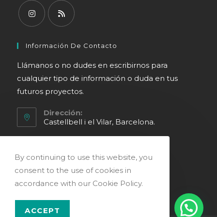
Se
Se
abre
abre
Información De Contacto
en
en
Llámanos o no dudes en escribirnos para
una
una
cualquier tipo de información o duda en tus
nueva
nueva
futuros proyectos.
pestaña
pestaña
Dirección:
Castellbell i el Vilar, Barcelona.
Teléfono:
690614055
By continuing to use this website, you
consent to the use of cookies in
Email:
info@excavacionesbuendia.es
Se
accordance with our Cookie Policy.
abre
en
tu
ACCEPT
aplicación