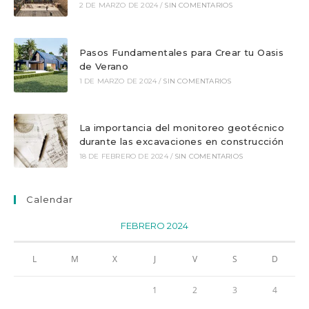
pestaña
pestaña
2 DE MARZO DE 2024
/
SIN COMENTARIOS
Pasos Fundamentales para Crear tu Oasis
de Verano
1 DE MARZO DE 2024
/
SIN COMENTARIOS
La importancia del monitoreo geotécnico
durante las excavaciones en construcción
18 DE FEBRERO DE 2024
/
SIN COMENTARIOS
Calendar
FEBRERO 2024
L
M
X
J
V
S
D
1
2
3
4