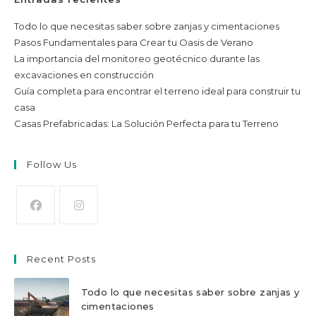
Todo lo que necesitas saber sobre zanjas y cimentaciones
Pasos Fundamentales para Crear tu Oasis de Verano
La importancia del monitoreo geotécnico durante las
excavaciones en construcción
Guía completa para encontrar el terreno ideal para construir tu
casa
Casas Prefabricadas: La Solución Perfecta para tu Terreno
Follow Us
Se
Se
abre
abre
Recent Posts
en
en
una
una
Todo lo que necesitas saber sobre zanjas y
nueva
nueva
cimentaciones