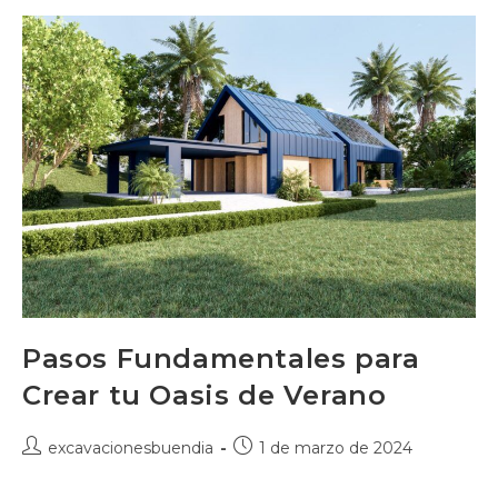
Pasos Fundamentales para
Crear tu Oasis de Verano
Autor
Publicación
excavacionesbuendia
1 de marzo de 2024
de
de
la
la