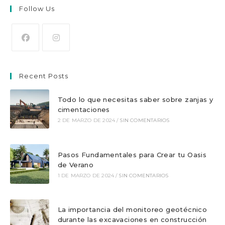
Follow Us
Se
Se
abre
abre
Recent Posts
en
en
una
una
Todo lo que necesitas saber sobre zanjas y
nueva
nueva
cimentaciones
pestaña
pestaña
2 DE MARZO DE 2024
/
SIN COMENTARIOS
Pasos Fundamentales para Crear tu Oasis
de Verano
1 DE MARZO DE 2024
/
SIN COMENTARIOS
La importancia del monitoreo geotécnico
durante las excavaciones en construcción