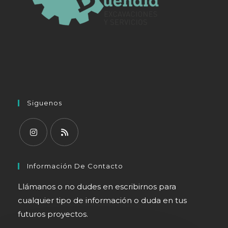
Siguenos
Se
Se
abre
abre
Información De Contacto
en
en
Llámanos o no dudes en escribirnos para
una
una
cualquier tipo de información o duda en tus
nueva
nueva
futuros proyectos.
pestaña
pestaña