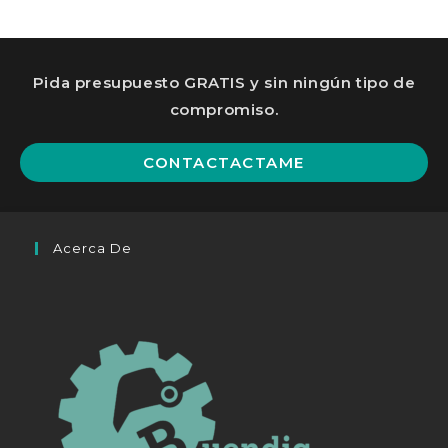
Pida presupuesto GRATIS y sin ningún tipo de
compromiso.
Op
CONTACTACTAME
in
a
n
Acerca De
ta