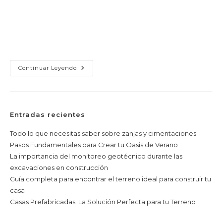
¿Qué mejor manera de refrescarte en los calurosos
entrada:
entrada:
días de verano que tener tu propia piscina en el patio
trasero? La excavación de una piscina es el primer
paso emocionante…
Pasos
Continuar Leyendo
Fundamentales
Para
Crear
Tu
Oasis
De
Entradas recientes
Verano
Todo lo que necesitas saber sobre zanjas y cimentaciones
Pasos Fundamentales para Crear tu Oasis de Verano
La importancia del monitoreo geotécnico durante las
excavaciones en construcción
Guía completa para encontrar el terreno ideal para construir tu
casa
Casas Prefabricadas: La Solución Perfecta para tu Terreno