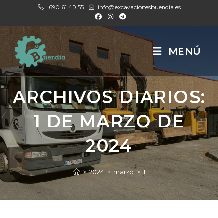
Ir
690 61 40 55
info@excavacionesbuendia.es
al
contenido
MENÚ
ARCHIVOS DIARIOS:
1 DE MARZO DE
2024
>
2024
>
marzo
>
1