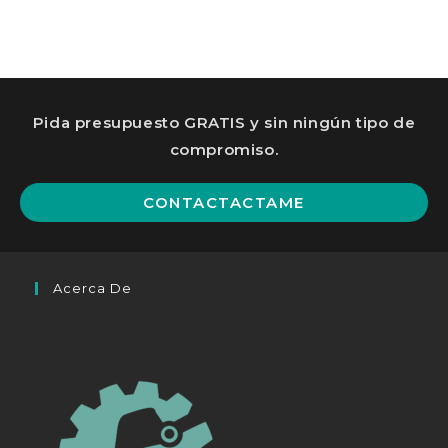
Pida presupuesto GRATIS y sin ningún tipo de
compromiso.
Op
CONTACTACTAME
in
a
n
Acerca De
ta