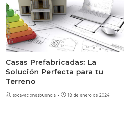
Casas Prefabricadas: La
Solución Perfecta para tu
Terreno
Autor
Publicación
excavacionesbuendia
18 de enero de 2024
de
de
la
la
La búsqueda del lugar ideal para construir tu hogar
entrada:
entrada:
puede ser un desafío, pero cuando encuentras o ya
tienes ese terreno especial, ¿qué sigue? Las casas