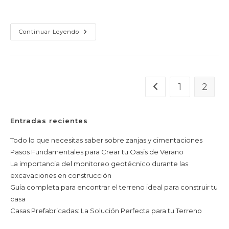
prefabricadas ofrecen una solución…
Casas
Continuar Leyendo
Prefabricadas:
La
Solución
Perfecta
Para
Tu
Terreno
1
2
Ir a la página anterior
Entradas recientes
Todo lo que necesitas saber sobre zanjas y cimentaciones
Pasos Fundamentales para Crear tu Oasis de Verano
La importancia del monitoreo geotécnico durante las
excavaciones en construcción
Guía completa para encontrar el terreno ideal para construir tu
casa
Casas Prefabricadas: La Solución Perfecta para tu Terreno