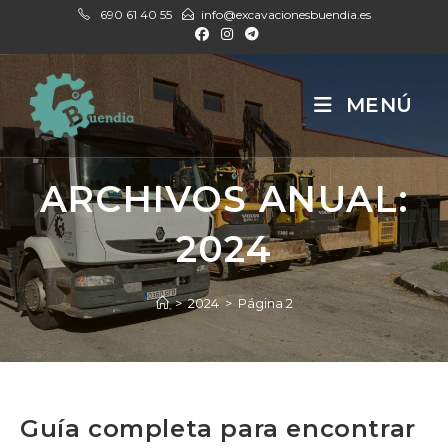
Ir
690 61 40 55
info@excavacionesbuendia.es
al
contenido
MENÚ
ARCHIVOS ANUAL:
2024
>
2024
>
Página 2
Guía completa para encontrar