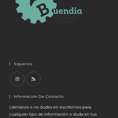
Siguenos
Se
Se
abre
abre
Información De Contacto
en
en
Llámanos o no dudes en escribirnos para
una
una
cualquier tipo de información o duda en tus
nueva
nueva