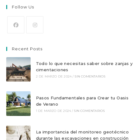
Follow Us
Se
Se
abre
abre
Recent Posts
en
en
una
una
Todo lo que necesitas saber sobre zanjas y
nueva
nueva
cimentaciones
pestaña
pestaña
2 DE MARZO DE 2024
/
SIN COMENTARIOS
Pasos Fundamentales para Crear tu Oasis
de Verano
1 DE MARZO DE 2024
/
SIN COMENTARIOS
La importancia del monitoreo geotécnico
durante las excavaciones en construcción